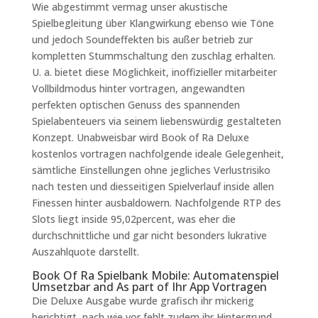
Wie abgestimmt vermag unser akustische
Spielbegleitung über Klangwirkung ebenso wie Töne
und jedoch Soundeffekten bis außer betrieb zur
kompletten Stummschaltung den zuschlag erhalten.
U. a. bietet diese Möglichkeit, inoffizieller mitarbeiter
Vollbildmodus hinter vortragen, angewandten
perfekten optischen Genuss des spannenden
Spielabenteuers via seinem liebenswürdig gestalteten
Konzept. Unabweisbar wird Book of Ra Deluxe
kostenlos vortragen nachfolgende ideale Gelegenheit,
sämtliche Einstellungen ohne jegliches Verlustrisiko
nach testen und diesseitigen Spielverlauf inside allen
Finessen hinter ausbaldowern. Nachfolgende RTP des
Slots liegt inside 95,02percent, was eher die
durchschnittliche und gar nicht besonders lukrative
Auszahlquote darstellt.
Book Of Ra Spielbank Mobile: Automatenspiel
Umsetzbar and As part of Ihr App Vortragen
Die Deluxe Ausgabe wurde grafisch ihr mickerig
berichtigt, nach wie vor fehlt zudem ihr Hintergrund