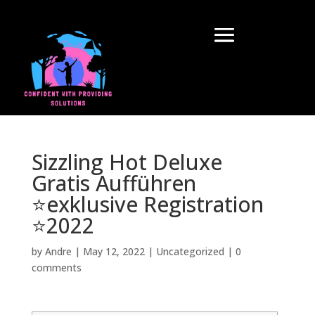
Sizzling Hot Deluxe
Gratis Aufführen
⭐exklusive Registration
⭐2022
by
Andre
|
May 12, 2022
|
Uncategorized
|
0
comments