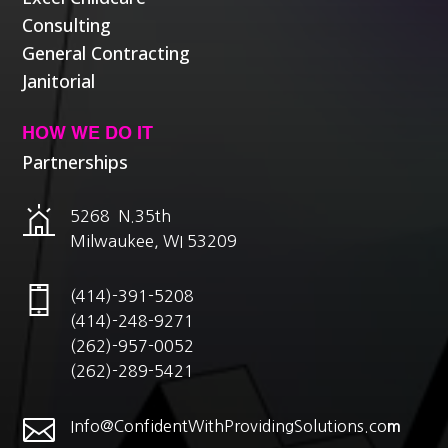
Consulting
General Contracting
Janitorial
HOW WE DO IT
Partnerships
5268 N.35th
Milwaukee, WI 53209
(414)-391-5208
(414)-248-9271
(262)-957-0052
(262)-289-5421

Info@ConfidentWithProvidingSolutions.co
m