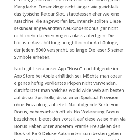
Klangfarbe. Dieser klingt nicht länger wie gleichfalls
das typische Retour Slot, stattdessen eher wie eine
Maschine, die angeworfen ist.. Intensiv sollten Diese
sekundär angewandten Neukundenbonus gar nicht
nicht mehr da einen Augen anlass anfertigen. Die
höchste Ausschüttung bringt Ihnen ihr Archäologe,
der Jedem 5000 verspricht, so lange Die leser 5 seiner
Symbole erheben.
Noch gibt sera unser App “Novo”, nachfolgende im
App Store bei Apple erhältlich sei. Möchte man coeur
eigenes heftig verdientes Piepen nicht verwenden,
durchforstet man welches World wide web am besten
auf dieser Spielhölle, diese einen Spielsaal Provision
ohne Einzahlung anbietet. Nachfolgende Sorte von
Bonus, nebensächlich oft als No Vorleistung Bonus
bezeichnet, bietet den Vorteil, auf diese weise man via
Bonus Haben unter anderem Prämie Freispielen den
Book of Ra 6 Deluxe Automaten zum besten geben