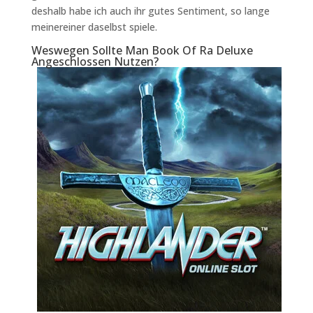
deshalb habe ich auch ihr gutes Sentiment, so lange
meinereiner daselbst spiele.
Weswegen Sollte Man Book Of Ra Deluxe
Angeschlossen Nutzen?