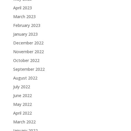
April 2023
March 2023
February 2023
January 2023
December 2022
November 2022
October 2022
September 2022
August 2022
July 2022
June 2022
May 2022
April 2022
March 2022
January 2022