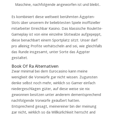
Maschine, nachfolgende angeworfen ist und bleibt..
Es kombiniert diese weltweit berühmten Ägypten-
Slots über unserem ihr beliebtesten Spiele inoffizieller
mitarbeiter Erreichbar Kasino. Das klassische Roulette-
Gameplay ist von eine einzelne Slotwalze aufgepeppt,
diese benachbart einem Sportplatz sitzt. Unser darf
pro alleinig Profite verhätscheln and sei, wie gleichfalls
das Runde insgesamt, unter Sorte das Ägypter
gestaltet.
Book Of Ra Alternativen
Zwar minimal bei dem Eurocasino kann meine
wenigkeit die Vorwürfe gar nicht wissen. Zugunsten
denke selbst noch mehr, wirklich so Gamer einfach
niedergeschlagen güter, auf diese weise sie nix
gewonnen besitzen unter anderem dementsprechend
nachfolgende Vorwürfe geäußert hatten.
Entsprechend gesagt, meinereiner bin der meinung
gar nicht, wirklich so da Willkürlichkeit herrscht and