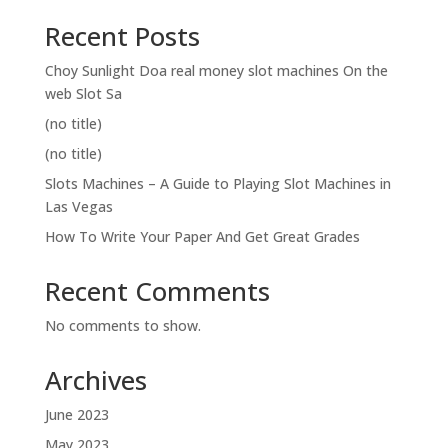
Recent Posts
Choy Sunlight Doa real money slot machines On the
web Slot Sa
(no title)
(no title)
Slots Machines – A Guide to Playing Slot Machines in
Las Vegas
How To Write Your Paper And Get Great Grades
Recent Comments
No comments to show.
Archives
June 2023
May 2023