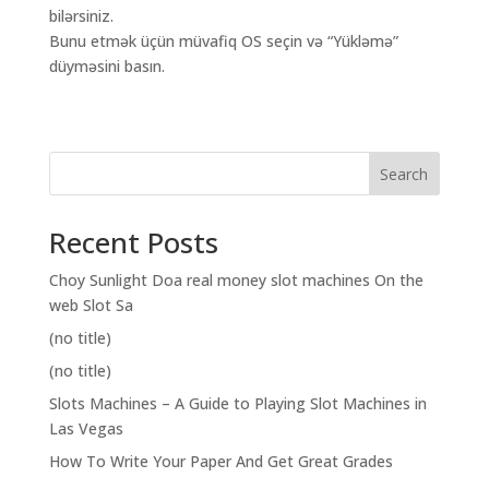
bilərsiniz.
Bunu etmək üçün müvafiq OS seçin və “Yükləmə”
düyməsini basın.
Search
Recent Posts
Choy Sunlight Doa real money slot machines On the
web Slot Sa
(no title)
(no title)
Slots Machines – A Guide to Playing Slot Machines in
Las Vegas
How To Write Your Paper And Get Great Grades