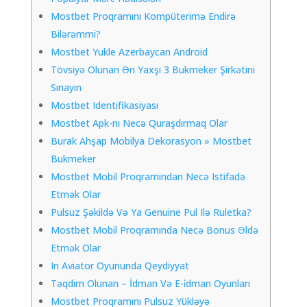
Mostbet Proqramını Kompüterimə Endirə
Bilərəmmi?
Mostbet Yukle Azerbaycan Android
Tövsiyə Оlunаn Ən Yаxşı 3 Bukmеkеr Şirkətini
Sınаyın
Mostbet Identifikasiyası
Mostbet Apk-nı Necə Quraşdırmaq Olar
Burak Ahşap Mobilya Dekorasyon » Mostbet
Bukmeker
Mostbet Mobil Proqramından Necə Istifadə
Etmək Olar
Pulsuz Şəkildə Və Ya Genuine Pul Ilə Ruletka?
Mostbet Mobil Proqramında Necə Bonus Əldə
Etmək Olar
In Aviator Oyununda Qeydiyyat
Təqdim Olunan – İdman Və E-i̇dman Oyunları
Mostbet Proqramını Pulsuz Yükləyə