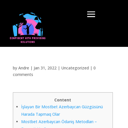
by
Andre
|
Jan 31, 2022
|
Uncategorized
|
0
comments
Content
İşləyən Bir Mostbet Azerbaycan Güzgüsünü
Harada Tapmaq Olar
Mostbet Azerbaycan Ödəniş Metodları –