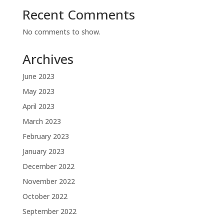
Recent Comments
No comments to show.
Archives
June 2023
May 2023
April 2023
March 2023
February 2023
January 2023
December 2022
November 2022
October 2022
September 2022