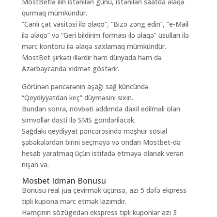
MostBetlə ilin istənilən günü, istənilən saatda əlaqə
qurmaq mümkündür.
“Canlı çat vasitəsi ilə əlaqə”, “Bizə zəng edin”, “e-Mail
ilə əlaqə” və “Geri bildirim forması ilə əlaqə” üsulları ilə
mərc kontoru ilə əlaqə saxlamaq mümkündür.
MostBet şirkəti illərdir həm dünyada həm də
Azərbaycanda xidmət göstərir.
Görünən pəncərənin aşağı sağ küncündə
“Qeydiyyatdan keç” düyməsini sıxın.
Bundan sonra, növbəti addımda daxil edilməli olan
simvollar dəsti ilə SMS göndəriləcək.
Sağdakı qeydiyyat pəncərəsində məşhur sosial
şəbəkələrdən birini seçməyə və ondan Mostbet-də
hesab yaratmaq üçün istifadə etməyə olanak verən
nişan va.
Mosbet Idman Bonusu
Bonusu real jua çevirmək üçünsə, azı 5 dəfə ekpress
tipli kupona mərc etmək lazımdır.
Həmçinin sözügedən ekspress tipli kuponlar azı 3