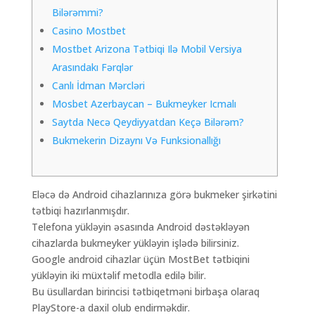
Bilərəmmi?
Casino Mostbet
Mostbet Arizona Tətbiqi Ilə Mobil Versiya
Arasındakı Fərqlər
Canlı İdman Mərcləri
Mosbet Azerbaycan – Bukmeyker Icmalı
Saytda Necə Qeydiyyatdan Keçə Bilərəm?
Bukmekerin Dizaynı Və Funksionallığı
Eləcə də Android cihazlarınıza görə bukmeker şirkətini
tətbiqi hazırlanmışdır.
Telefona yükləyin əsasında Android dəstəkləyən
cihazlarda bukmeyker yükləyin işlədə bilirsiniz.
Google android cihazlar üçün MostBet tətbiqini
yükləyin iki müxtəlif metodla edilə bilir.
Bu üsullardan birincisi tətbiqetməni birbaşa olaraq
PlayStore-a daxil olub endirməkdir.