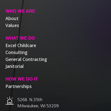
WHO WE ARE
About
Values
WHAT WE DO
Excel Childcare
Consulting
General Contracting
Janitorial
HOW WE DO IT
Partnerships
5268 N.35th
Milwaukee, WI 53209