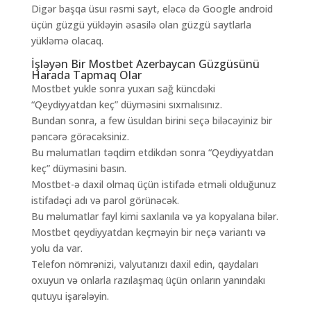
Digər başqa üsuı rəsmi sayt, eləcə də Google android
üçün güzgü yükləyin əsasilə olan güzgü saytlarla
yükləmə olacaq.
İşləyən Bir Mostbet Azerbaycan Güzgüsünü
Harada Tapmaq Olar
Mostbet yukle sonra yuxarı sağ küncdəki
“Qeydiyyatdan keç” düyməsini sıxmalısınız.
Bundan sonra, a few üsuldan birini seçə biləcəyiniz bir
pəncərə görəcəksiniz.
Bu məlumatları təqdim etdikdən sonra “Qeydiyyatdan
keç” düyməsini basın.
Mostbet-ə daxil olmaq üçün istifadə etməli olduğunuz
istifadəçi adı və parol görünəcək.
Bu məlumatlar fayl kimi saxlanıla və ya kopyalana bilər.
Mostbet qeydiyyatdan keçməyin bir neçə variantı və
yolu da var.
Telefon nömrənizi, valyutanızı daxil edin, qaydaları
oxuyun və onlarla razılaşmaq üçün onların yanındakı
qutuyu işarələyin.