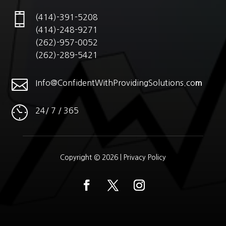
(414)-391-5208
(414)-248-9271
(262)-957-0052
(262)-289-5421

Info@ConfidentWithProvidingSolutions.co
m
24/ 7 / 365
Copyright © 2026 |
Privacy Policy