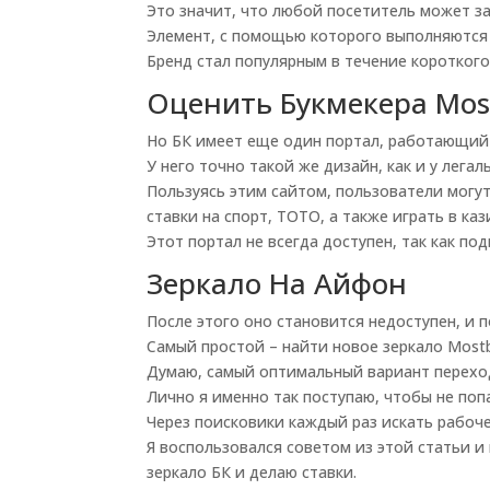
Это значит, что любой посетитель может з
Элемент, с помощью которого выполняются н
Бренд стал популярным в течение коротког
Оценить Букмекера Mos
Но БК имеет еще один портал, работающий 
У него точно такой же дизайн, как и у лега
Пользуясь этим сайтом, пользователи могут 
ставки на спорт, ТОТО, а также играть в каз
Этот портал не всегда доступен, так как п
Зеркало На Айфон
После этого оно становится недоступен, и 
Самый простой – найти новое зеркало Mostb
Думаю, самый оптимальный вариант переход
Лично я именно так поступаю, чтобы не поп
Через поисковики каждый раз искать рабоче
Я воспользовался советом из этой статьи и 
зеркало БК и делаю ставки.