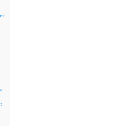
зит
м
t