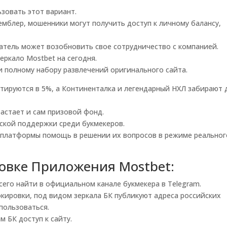
зовать этот вариант.
емблер, мошенники могут получить доступ к личному балансу,
атель может возобновить свое сотрудничество с компанией.
еркало Mostbet на сегодня.
и полному набору развлечений оригинального сайта.
тируются в 5%, а Континенталка и легендарный НХЛ забирают 
растает и сам призовой фонд.
ской поддержки среди букмекеров.
платформы помощь в решении их вопросов в режиме реальног
новке Приложения Mostbet:
всего найти в официальном канале букмекера в Telegram.
кировки, под видом зеркала БК публикуют адреса российских
пользоваться.
м БК доступ к сайту.