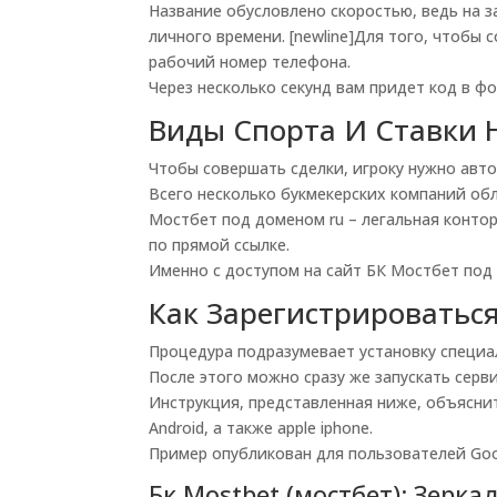
Название обусловлено скоростью, ведь на з
личного времени. [newline]Для того, чтобы 
рабочий номер телефона.
Через несколько секунд вам придет код в ф
Виды Спорта И Ставки 
Чтобы совершать сделки, игроку нужно авт
Всего несколько букмекерских компаний об
Мостбет под доменом ru – легальная конто
по прямой ссылке.
Именно с доступом на сайт БК Мостбет под
Как Зарегистрироваться
Процедура подразумевает установку специал
После этого можно сразу же запускать серви
Инструкция, представленная ниже, объяснит
Android, а также apple iphone.
Пример опубликован для пользователей Goo
Бк Mostbet (мостбет): Зерка