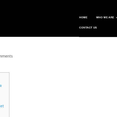
HOME
WHO WE ARE
CONTACT US
mments
я
bet