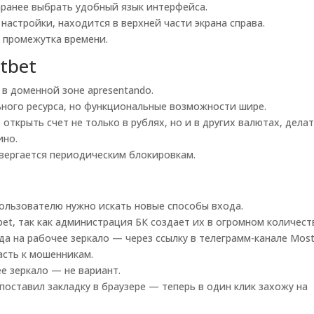
аранее выбрать удобный язык интерфейса.
астройки, находится в верхней части экрана справа.
о промежутка времени.
tbet
в доменной зоне apresentando.
льного ресурса, но функциональные возможности шире.
открыть счет не только в рублях, но и в других валютах, дела
ино.
одвергается периодическим блокировкам.
пользователю нужно искать новые способы входа.
et, так как администрация БК создает их в огромном количест
а на рабочее зеркало — через ссылку в телеграмм-канале Most
асть к мошенникам.
е зеркало — не вариант.
поставил закладку в браузере — теперь в один клик захожу на