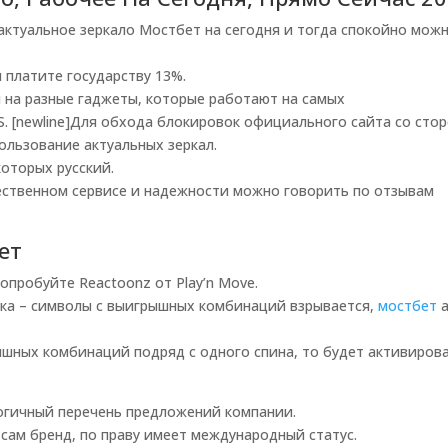
актуальное зеркало Мостбет на сегодня и тогда спокойно мож
 платите государству 13%.
 на разные гаджеты, которые работают на самых
S. [newline]Для обхода блокировок официального сайта со сто
ользование актуальных зеркал.
оторых русский.
ественном сервисе и надежности можно говорить по отзывам
ет
опробуйте Reactoonz от Play’n Move.
ика – символы с выигрышных комбинаций взрывается,
мостбет
а
ышных комбинаций подряд с одного спина, то будет активиров
логичный перечень предложений компании.
 сам бренд, по праву имеет международный статус.