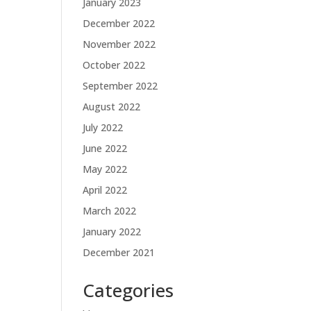
January 2023
December 2022
November 2022
October 2022
September 2022
August 2022
July 2022
June 2022
May 2022
April 2022
March 2022
January 2022
December 2021
Categories