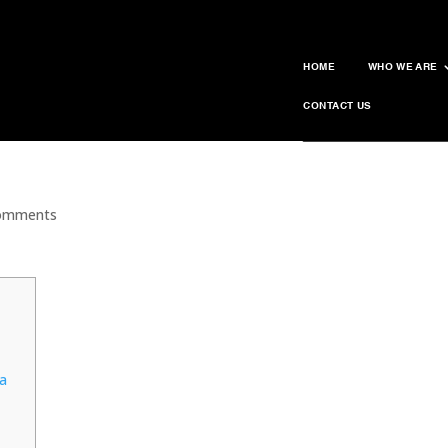
HOME
WHO WE ARE
CONTACT US
omments
Za