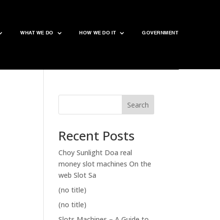
WHAT WE DO
HOW WE DO IT
GOVERNMENT
Search
Recent Posts
Choy Sunlight Doa real
money slot machines On the
web Slot Sa
(no title)
(no title)
Slots Machines – A Guide to