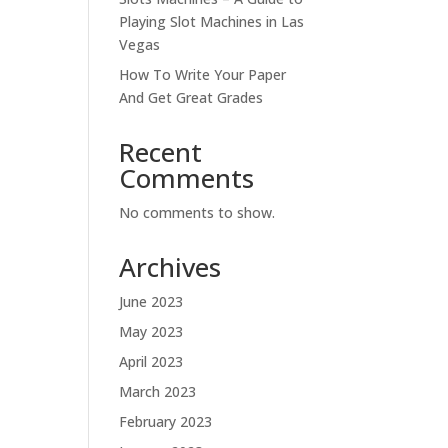
Playing Slot Machines in Las
Vegas
How To Write Your Paper
And Get Great Grades
Recent
Comments
No comments to show.
Archives
June 2023
May 2023
April 2023
March 2023
February 2023