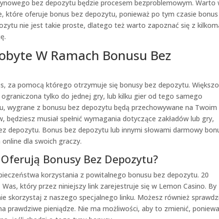
kasynowego bez depozytu będzie procesem bezproblemowym. Warto 
ie, które oferuje bonus bez depozytu, ponieważ po tym czasie bonus
ozytu nie jest takie proste, dlatego też warto zapoznać się z kilkom
ę.
dobyte W Ramach Bonusu Bez
s, za pomocą którego otrzymuje się bonusy bez depozytu. Większ
raniczona tylko do jednej gry, lub kilku gier od tego samego
tu, wygrane z bonusu bez depozytu będą przechowywane na Twoim
, będziesz musiał spełnić wymagania dotyczące zakładów lub gry,
bez depozytu. Bonus bez depozytu lub innymi słowami darmowy bon
 online dla swoich graczy.
 Oferują Bonusy Bez Depozytu?
pieczeństwa korzystania z powitalnego bonusu bez depozytu. 20
as, który przez niniejszy link zarejestruje się w Lemon Casino. By
ie skorzystaj z naszego specjalnego linku. Możesz również sprawdzi
a prawdziwe pieniądze. Nie ma możliwości, aby to zmienić, poniew