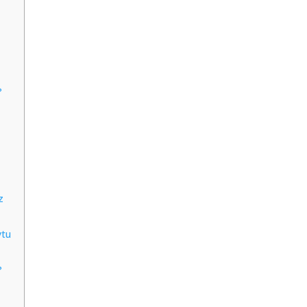
?
z
ytu
?