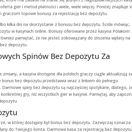
erta gier i metod płatności i wiele, wiele więcej. Poniżej znajduje s
wym graczom topowe bonusy za rejestrację bez depozytu.
lbo kilka dni na skorzystanie z bonusu bez depozytu. Ściśle mówiąc,
pozytu w kasynach online. Bonusy oferowane przez kasyna Polakom
również pamiętać, że nie jesteś zobowiązany do złożenia wpłaty na
 bez depozytu.
owych Spinów Bez Depozytu Za
zmiany, a kasyna dostępne dla polskich graczy ciągle aktualizują s
ine bonus bez depozytu przedstawia wraz z linkiem do pełnego
. Darmowe spiny bez depozytu są najczęściej spotykane, dlatego, ż
onkretnej gry, niż wszystkich gier w kasynie. Pamiętaj, aby zapozn
depozytu.
ozytu
rze, w której dostępny był bonus bez depozytu. Zazwyczaj oznacza 
any do Twojego konta. Darmowa kasa za rejestrację bez depozytu 