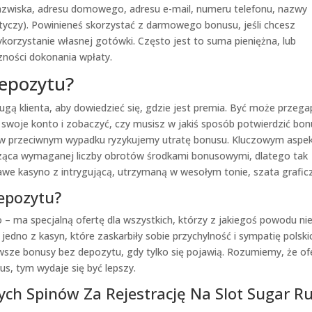
 nazwiska, adresu domowego, adresu e-mail, numeru telefonu, nazwy
otyczy). Powinieneś skorzystać z darmowego bonusu, jeśli chcesz
orzystanie własnej gotówki. Często jest to suma pieniężna, lub
zności dokonania wpłaty.
epozytu?
bsługą klienta, aby dowiedzieć się, gdzie jest premia. Być może przega
 swoje konto i zobaczyć, czy musisz w jakiś sposób potwierdzić bon
t, w przeciwnym wypadku ryzykujemy utratę bonusu. Kluczowym asp
cząca wymaganej liczby obrotów środkami bonusowymi, dlatego tak
kawe kasyno z intrygującą, utrzymaną w wesołym tonie, szata grafic
epozytu?
– ma specjalną ofertę dla wszystkich, którzy z jakiegoś powodu ni
 jedno z kasyn, które zaskarbiły sobie przychylność i sympatię polski
owsze bonusy bez depozytu, gdy tylko się pojawią. Rozumiemy, że of
s, tym wydaje się być lepszy.
ch Spinów Za Rejestrację Na Slot Sugar R