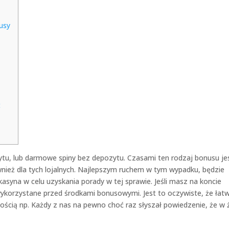
usy
t
u, lub darmowe spiny bez depozytu. Czasami ten rodzaj bonusu je
wnież dla tych lojalnych. Najlepszym ruchem w tym wypadku, będzie
asyna w celu uzyskania porady w tej sprawie. Jeśli masz na koncie
korzystane przed środkami bonusowymi. Jest to oczywiste, że łatw
ścią np. Każdy z nas na pewno choć raz słyszał powiedzenie, że w 