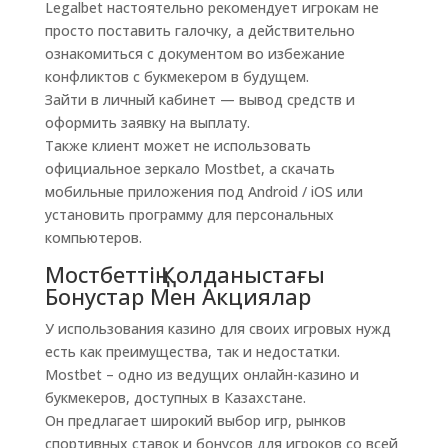
Legalbet настоятельно рекомендует игрокам не
просто поставить галочку, а действительно
ознакомиться с документом во избежание
конфликтов с букмекером в будущем.
Зайти в личный кабинет — вывод средств и
оформить заявку на выплату.
Также клиент может не использовать
официальное зеркало Mostbet, а скачать
мобильные приложения под Android / iOS или
установить программу для персональных
компьютеров.
Мостбеттің Қолданыстағы
Бонустар Мен Акциялар
У использования казино для своих игровых нужд
есть как преимущества, так и недостатки.
Mostbet – одно из ведущих онлайн-казино и
букмекеров, доступных в Казахстане.
Он предлагает широкий выбор игр, рынков
спортивных ставок и бонусов для игроков со всей