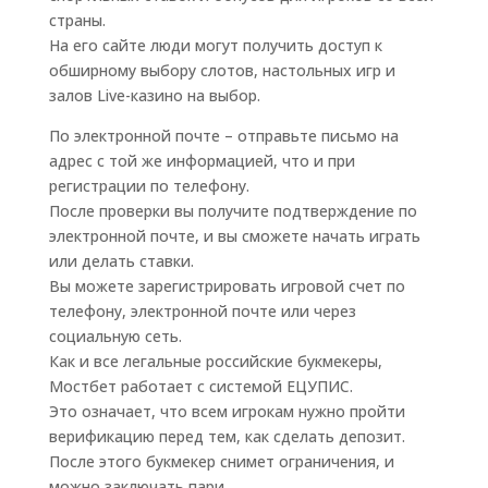
страны.
На его сайте люди могут получить доступ к
обширному выбору слотов, настольных игр и
залов Live-казино на выбор.
По электронной почте – отправьте письмо на
адрес с той же информацией, что и при
регистрации по телефону.
После проверки вы получите подтверждение по
электронной почте, и вы сможете начать играть
или делать ставки.
Вы можете зарегистрировать игровой счет по
телефону, электронной почте или через
социальную сеть.
Как и все легальные российские букмекеры,
Мостбет работает с системой ЕЦУПИС.
Это означает, что всем игрокам нужно пройти
верификацию перед тем, как сделать депозит.
После этого букмекер снимет ограничения, и
можно заключать пари.