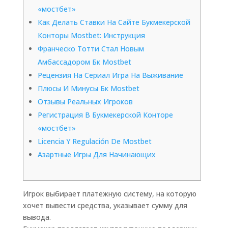
«мостбет»
Как Делать Ставки На Сайте Букмекерской
Конторы Mostbet: Инструкция
Франческо Тотти Стал Новым
Амбассадором Бк Mostbet
Рецензия На Сериал Игра На Выживание
Плюсы И Минусы Бк Mostbet
Отзывы Реальных Игроков
Регистрация В Букмекерской Конторе
«мостбет»
Licencia Y Regulación De Mostbet
Азартные Игры Для Начинающих
Игрок выбирает платежную систему, на которую
хочет вывести средства, указывает сумму для
вывода.