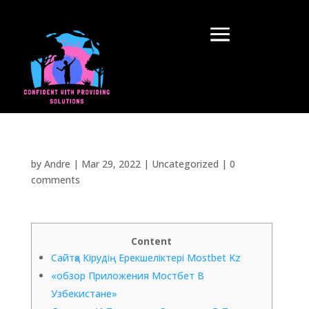
by
Andre
|
Mar 29, 2022
|
Uncategorized
|
0
comments
Content
Сайтқа Кірудің Ерекшеліктері Mostbet Kz
«обзор Приложения Мостбет В
Узбекистане»