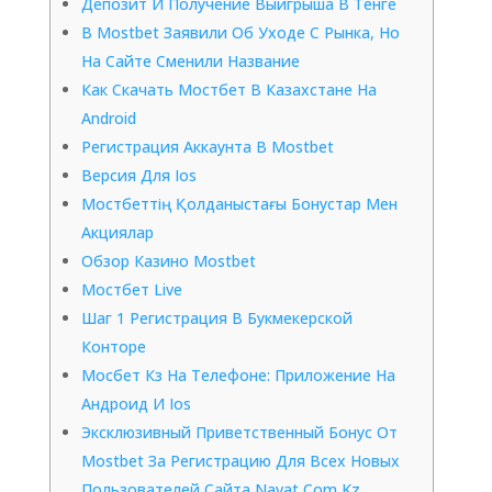
Депозит И Получение Выигрыша В Тенге
В Mostbet Заявили Об Уходе С Рынка, Но
На Сайте Сменили Название
Как Скачать Мостбет В Казахстане На
Android
Регистрация Аккаунта В Mostbet
Версия Для Ios
Мостбеттің Қолданыстағы Бонустар Мен
Акциялар
Обзор Казино Mostbet
Мостбет Live
Шаг 1 Регистрация В Букмекерской
Конторе
Мосбет Кз На Телефоне: Приложение На
Андроид И Ios
Эксклюзивный Приветственный Бонус От
Mostbet За Регистрацию Для Всех Новых
Пользователей Сайта Navat Com Kz