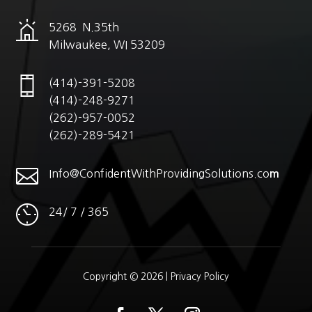
5268 N.35th
Milwaukee, WI 53209
(414)-391-5208
(414)-248-9271
(262)-957-0052
(262)-289-5421

Info@ConfidentWithProvidingSolutions.co
m
24/ 7 / 365
Copyright © 2026 |
Privacy Policy