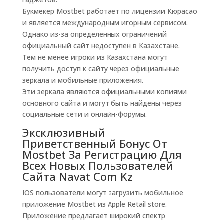
Букмекер Mostbet работает по лицензии Кюрасао
и является международным игорным сервисом.
Однако из-за определенных ограничений
официальный сайт недоступен в Казахстане.
Тем не менее игроки из Казахстана могут
получить доступ к сайту через официальные
зеркала и мобильные приложения.
Эти зеркала являются официальными копиями
основного сайта и могут быть найдены через
социальные сети и онлайн-форумы.
Эксклюзивный
Приветственный Бонус От
Mostbet За Регистрацию Для
Всех Новых Пользователей
Сайта Navat Com Kz
IOS пользователи могут загрузить мобильное
приложение Mostbet из Apple Retail store.
Приложение предлагает широкий спектр