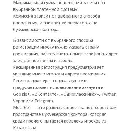
Максимальная сумма пополнения зависит от
выбранной платежной системы.
Комиссия зависит от выбранного способа
пополнения, и взимает ее оператор, а не
букмекерская контора.
В зависимости от выбранного способа
регистрации игроку нужно указать страну
проживания, валюту счета, номер телефона, адрес
электронной почты и пароль.
Расширенная регистрация предусматривает
указание имени игрока и адреса проживания.
Регистрация через социальную сеть
предусматривает использование аккаунта в
Google+, «ВКонтакте», «Одноклассниках», Twitter,
Vapor или Telegram.
Мостбет — это развивающаяся на постсоветском
пространстве букмекерская контора, которая
среди прочего пытается привлечь игроков из
Казахстана.