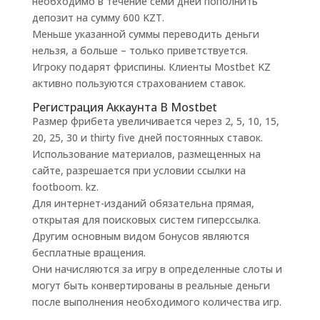
необходимо в течение семи дней пополнить
депозит на сумму 600 KZT.
Меньше указанной суммы переводить деньги
нельзя, а больше – только приветствуется.
Игроку подарят фриспины. Клиенты Mostbet KZ
активно пользуются страхованием ставок.
Регистрация Аккаунта В Mostbet
Размер фрибета увеличивается через 2, 5, 10, 15,
20, 25, 30 и thirty five дней постоянных ставок.
Использование материалов, размещенных на
сайте, разрешается при условии ссылки на
footboom. kz.
Для интернет-изданий обязательна прямая,
открытая для поисковых систем гиперссылка.
Другим основным видом бонусов являются
бесплатные вращения.
Они начисляются за игру в определенные слоты и
могут быть конвертированы в реальные деньги
после выполнения необходимого количества игр.