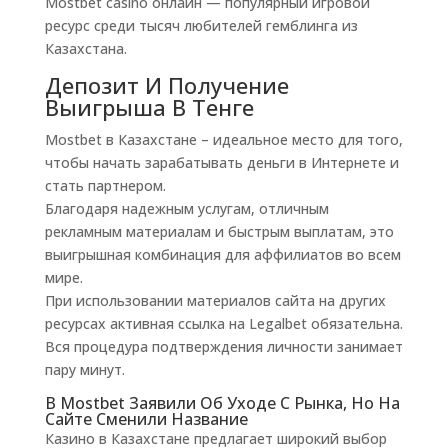
Mostbet casino онлайн — популярный игровой
ресурс среди тысяч любителей гемблинга из
Казахстана.
Депозит И Получение
Выигрыша В Тенге
Mostbet в Казахстане – идеальное место для того,
чтобы начать зарабатывать деньги в Интернете и
стать партнером.
Благодаря надежным услугам, отличным
рекламным материалам и быстрым выплатам, это
выигрышная комбинация для аффилиатов во всем
мире.
При использовании материалов сайта на других
ресурсах активная ссылка на Legalbet обязательна.
Вся процедура подтверждения личности занимает
пару минут.
В Mostbet Заявили Об Уходе С Рынка, Но На
Сайте Сменили Название
Казино в Казахстане предлагает широкий выбор