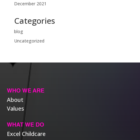
December 2021
Categories
blog
Uncategorized
WHO WE ARE
About
Values
WHAT WE DO
Excel Childcare