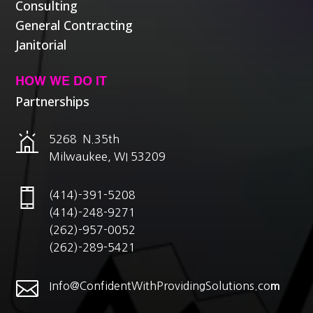
Consulting
General Contracting
Janitorial
HOW WE DO IT
Partnerships
5268 N.35th
Milwaukee, WI 53209
(414)-391-5208
(414)-248-9271
(262)-957-0052
(262)-289-5421

Info@ConfidentWithProvidingSolutions.co
m