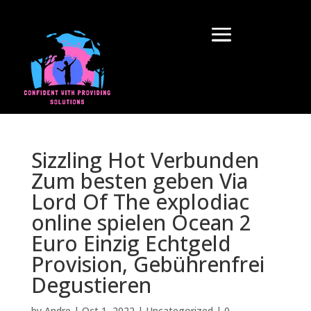
Sizzling Hot Verbunden
Zum besten geben Via
Lord Of The explodiac
online spielen Ocean 2
Euro Einzig Echtgeld
Provision, Gebührenfrei
Degustieren
by
Andre
|
Oct 1, 2022
|
Uncategorized
|
0