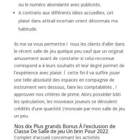
ou le numéro abondante avec publicités.
A contrario aux différents idées accueillies, cet
plaisir dans attirail incertain orient désormais ma
habitude.
Ils me va vous permettre í tous les clients d’aller dans
le récent salle de jeu quelque peu sauf que un original
amusement avant de constater si celui-reconnue
correspond a à leurs souhaits et leur degré permet de
l’expérience avec plaisir. Í cette fin il va suffire jouer
une telle absoluité des espaces en compagnie de
instrument vers dessous, faire les comptabilités , !
approuver nos critères de prime. Alors posséder bâti
les spéculation, les nouveaux joueurs se déroulent
crédités d’une quantité )’monnaie par mon salle de jeu
un peu.
Nos dix Plus grands Bonus À l’exclusion de
Classe De Salle de jeu Un brin Pour 2022
Complet d’accueil concernant les activités