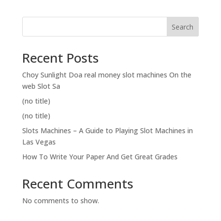
Search
Recent Posts
Choy Sunlight Doa real money slot machines On the
web Slot Sa
(no title)
(no title)
Slots Machines – A Guide to Playing Slot Machines in
Las Vegas
How To Write Your Paper And Get Great Grades
Recent Comments
No comments to show.